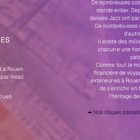
De nombreuses comm
monde entier. De
danses Jazz ont par
De nombreu·xses d
d’autr
RES
Il existe des mill
chacun·e une hist
patr
Comme tout le mon
t à Rouen
financière de voya
par mois)
extérieur·es à Roue
de s’enrichir en
l’héritage d
Rouen
2
➡︎ Nos stages passés