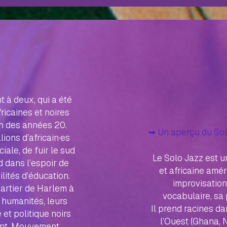
 à deux, qui a été
icaines et noires
in des années 20.
➡︎ Un aperçu du So
ions d’africain·es
iale, de fuir le sud
Le Solo Jazz est u
d dans l’espoir de
et africaine amér
ilités d’éducation.
improvisation
uartier de Harlem à
vocabulaire, sa 
 humanités, leurs
Il prend racines da
et politique noirs
l’Ouest (Ghana, N
nt, Mouvement