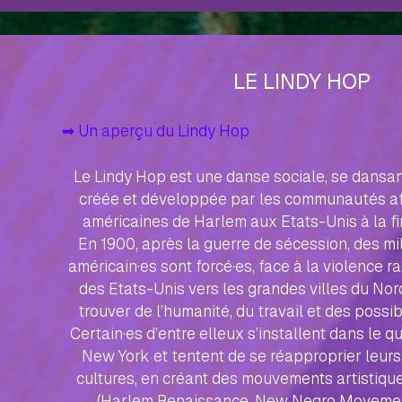
LE LINDY HOP
➡︎ Un aperçu du Lindy Hop
Le Lindy Hop est une danse sociale, se dansant
créée et développée par les communautés afr
américaines de Harlem aux Etats-Unis à la f
En 1900, après la guerre de sécession, des mill
américain·es sont forcé·es, face à la violence rac
des Etats-Unis vers les grandes villes du Nor
trouver de l’humanité, du travail et des possib
Certain·es d’entre elleux s’installent dans le q
New York et tentent de se réapproprier leurs
cultures, en créant des mouvements artistique 
(Harlem Renaissance, New Negro Moveme