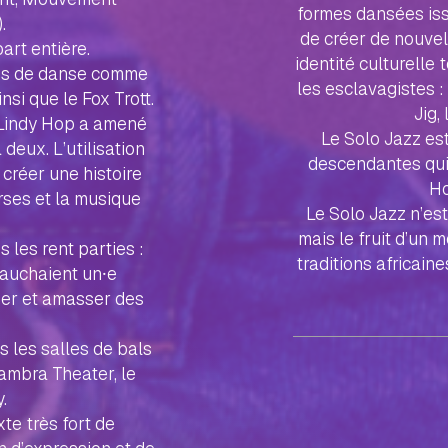
formes dansées iss
.
de créer de nouvel
art entière.
identité culturelle
les de danse comme
les esclavagistes :
si que le Fox Trott.
Jig,
e Lindy Hop a amené
Le Solo Jazz es
deux. L’utilisation
descendantes qui 
 créer une histoire
Ho
rses et la musique
Le Solo Jazz n’es
mais le fruit d’un m
les rent parties :
traditions africaine
bauchaient un⸱e
uer et amasser des
s les salles de bals
ambra Theater, le
.
te très fort de