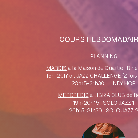
COURS HEBDOMADAI
PLANNING
MARDIS
à la Maison de Quartier Bine
19h-20h15 : JAZZ CHALLENGE (2 fois 
20h15-21h30 : LINDY HOP
MERCREDIS
à l’IBIZA CLUB de 
19h-20h15 : SOLO JAZZ 1
20h15-21h30 : SOLO JAZZ 