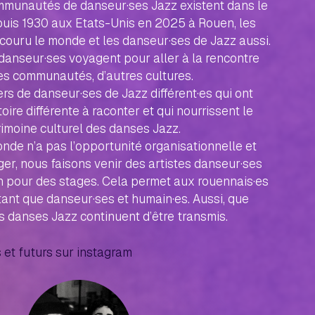
unautés de danseur·ses Jazz existent dans le
puis 1930 aux Etats-Unis en 2025 à Rouen, les
couru le monde et les danseur·ses de Jazz aussi.
anseur·ses voyagent pour aller à la rencontre
es communautés, d’autres cultures.
iers de danseur·ses de Jazz différent·es qui ont
oire différente à raconter et qui nourrissent le
imoine culturel des danses Jazz.
de n’a pas l’opportunité organisationnelle et
ger, nous faisons venir des artistes danseur·ses
n pour des stages. Cela permet aux rouennais·es
 tant que danseur·ses et humain·es. Aussi, que
es danses Jazz continuent d’être transmis.
 et futurs sur instagram