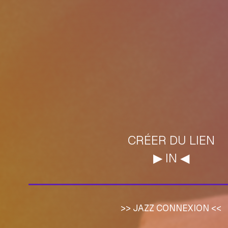
CRÉER DU LIEN
▶︎ IN ◀︎
>> JAZZ CONNEXION <<