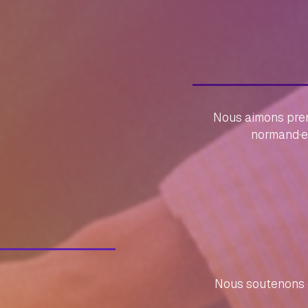
Nous aimons pren
normand·es
Nous soutenons 