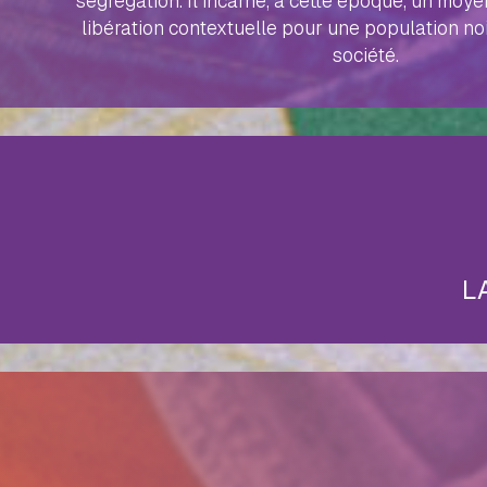
ségrégation. Il incarne, à cette époque, un moye
libération contextuelle pour une population no
société.
L