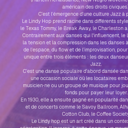
américain des droits civiques)
C’est l’émergence d’une culture Jazz à p
Le Lindy Hop prend racine dans différents sty
le Texas Tommy, le Break Away, le Charleston ain
Contrairement aux danses qui l'influencent, l
la tension et la compression dans les danses à 
de l’espace, du flow et de l’improvisation, pour
unique entre trois éléments : les deux danseu
Jazz.
C’est une danse populaire d’abord dansée dans 
une occasion sociale où les locataires em
musicien⸱ne ou un groupe de musique pour jo
fonds pour payer leur loyer.
En 1930, elle a ensuite gagné en popularité dan
et de concerts comme le Savoy Ballroom, Alh
Cotton Club, le Coffee Society
Le Lindy hop est un art créé dans un contex